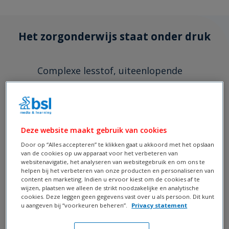
Het zorgonderwijs staat onder druk
Complexe lesstof, uiteenlopende
leerbehoeften, flexibel onderwijs en
toenemende werkdruk maken het steeds
uitdagender om iedere student optimaal te
begeleiden. Studenten hebben behoefte aan
Deze website maakt gebruik van cookies
uitleg op maat, terwijl docenten tijd
Door op “Alles accepteren” te klikken gaat u akkoord met het opslaan
van de cookies op uw apparaat voor het verbeteren van
tekortkomen voor verdieping en persoonlijke
websitenavigatie, het analyseren van websitegebruik en om ons te
aandacht.
helpen bij het verbeteren van onze producten en personaliseren van
content en marketing. Indien u ervoor kiest om de cookies af te
wijzen, plaatsen we alleen de strikt noodzakelijke en analytische
cookies. Deze leggen geen gegevens vast over u als persoon. Dit kunt
Grote diversiteit in kennisniveau en
u aangeven bij “voorkeuren beheren”.
Privacy statement
leertempo
Toenemende complexiteit van